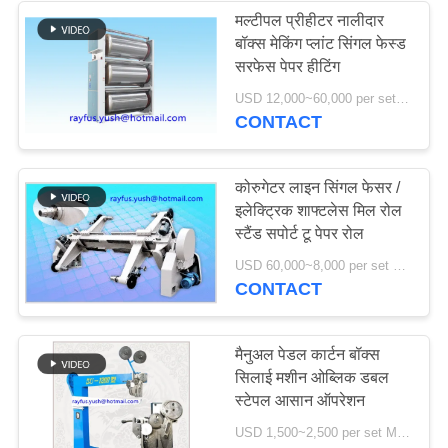
मल्टीपल प्रीहीटर नालीदार
बॉक्स मेकिंग प्लांट सिंगल फेस्ड
6
सरफेस पेपर हीटिंग
पेपर रोल टू शीट कटिंग
USD 12,000~60,000 per set MOQ:एक सेट
CONTACT
मशीन
कोरुगेटर लाइन सिंगल फेसर /
इलेक्ट्रिक शाफ्टलेस मिल रोल
स्टैंड सपोर्ट टू पेपर रोल
12
USD 60,000~8,000 per set MOQ:एक सेट
CONTACT
बांसुरी laminator मशीन
मैनुअल पेडल कार्टन बॉक्स
सिलाई मशीन ओब्लिक डबल
स्टेपल आसान ऑपरेशन
USD 1,500~2,500 per set MOQ:एक सेट