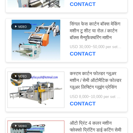
गुणवत्ता
CONTACT
नियंत्रण
सिंगल फेस कार्टन बॉक्स मेकिंग
13
मशीन टू शीट या रोल / कार्टन
संपर्क
बॉक्स मैन्युफैक्चरिंग मशीन
कार्टन बॉक्स सिलाई मशीन
करें
USD 30,000~50,000 per set MOQ:एक सेट
CONTACT
समाचार
कस्टम कार्टन फोल्डर ग्लूअर
एक
मशीन / सेमी ऑटोमैटिक फोल्डर
ग्लूअर लिफ्टिंग ग्लूइंग प्रेसिंग
14
उद्धरण
USD 8,000~10,000 per set MOQ:एक सेट
गत्ते का डिब्बा फ़ोल्डर
की
CONTACT
विनती
gluer मशीन है
करे
ऑटो प्रिंट 4 कलर मशीन
फ्लेक्सो प्रिंटिंग डाई कटिंग सेमी