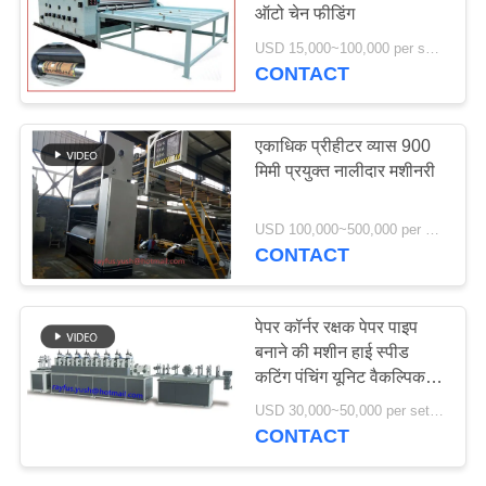
ऑटो चेन फीडिंग
साइटमैप
USD 15,000~100,000 per set MOQ:एक सेट
CONTACT
20
PRIVACY
फ्लेक्सो प्रिंटर स्लॉटर
POLICY
एकाधिक प्रीहीटर व्यास 900
डाई कटर
मिमी प्रयुक्त नालीदार मशीनरी
USD 100,000~500,000 per set MOQ:एक सेट
CONTACT
14
पेपर कॉर्नर रक्षक पेपर पाइप
सिंगल फेसर नालीदार
बनाने की मशीन हाई स्पीड
कटिंग पंचिंग यूनिट वैकल्पिक
मशीन
Unit
USD 30,000~50,000 per set MOQ:एक सेट
CONTACT