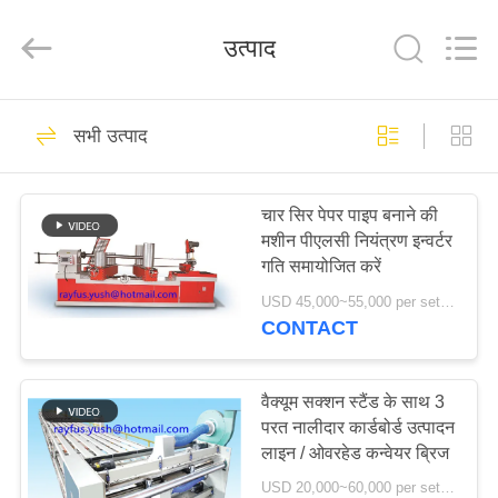
2026
YUSH
CARTON
उत्पाद
MACHINE
COMPANY.
All
Rights
Reserved.
घर
10
सभी उत्पाद
कार्टन बॉक्स विनिर्माण
उत्पादों
मशीन
चार सिर पेपर पाइप बनाने की
मशीन पीएलसी नियंत्रण इन्वर्टर
हमारे
गति समायोजित करें
बारे
USD 45,000~55,000 per set MOQ:एक सेट
CONTACT
में
10
नालीदार कार्टन बॉक्स
कारखाना
वैक्यूम सक्शन स्टैंड के साथ 3
परत नालीदार कार्डबोर्ड उत्पादन
भ्रमण
बनाने की मशीन
लाइन / ओवरहेड कन्वेयर ब्रिज
USD 20,000~60,000 per set MOQ:एक सेट