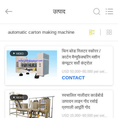
2026
YUSH
CARTON
उत्पाद
MACHINE
COMPANY.
All
Rights
Reserved.
घर
automatic carton making machine
उत्पादों
थिन ब्लेड स्लिटर स्कोरर /
कार्टन मैन्युफैक्चरिंग मशीन
हमारे
कंप्यूटर सर्वो कंट्रोल
बारे
USD 50,000~80,000 per set MOQ:एक सेट
CONTACT
में
कारखाना
स्वचालित नालीदार कार्डबोर्ड
उत्पादन लाइन गोंद रसोई
भ्रमण
प्रणाली आपूर्ति गोंद
USD 15,000~60,000 per set MOQ:एक सेट