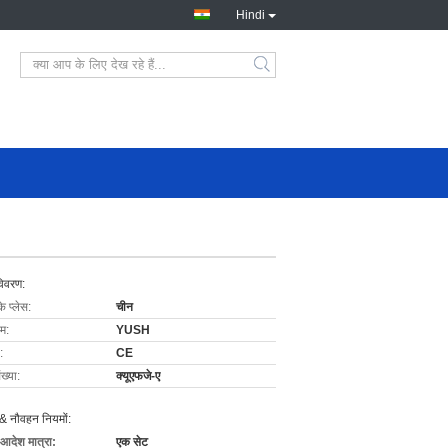
Hindi
विवरण:
के प्लेस:
चीन
ाम:
YUSH
:
CE
ख्या:
क्यूएफजे-ए
& नौवहन नियमों:
 आदेश मात्रा:
एक सेट