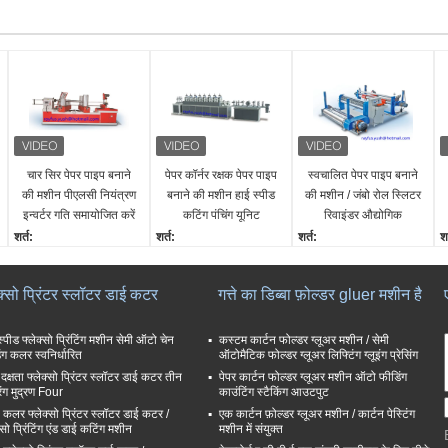
चार सिर पेपर पाइप बनाने
पेपर कॉर्नर रक्षक पेपर पाइप
स्वचालित पेपर पाइप बनाने
की मशीन पीएलसी नियंत्रण
बनाने की मशीन हाई स्पीड
की मशीन / जंबो रोल स्लिटर
इन्वर्टर गति समायोजित करें
कटिंग पंचिंग यूनिट
रिवाइंडर औद्योगिक
वैकल्पिक Unit
शर्त:
शर्त:
शर्त:
शर
नया
नया
नया
न
ग
बिक्री के बाद सेवा प्रदान की ग
बिक्री के बाद सेवा प्रदान की ग
बिक्री के बाद सेवा प्रदान की
ब
ेक्सो प्रिंटर स्लॉटर डाई कटर
गत्ते का डिब्बा फ़ोल्डर gluer मशीन है
ई:
ई:
जाती है:
ई
विदेशों में सेवा मशीनरी के लिए
विदेशों में सेवा मशीनरी के लिए
विदेशी सेवा मशीनरी के लिए उप
व
उपलब्ध इंजीनियर
उपलब्ध इंजीनियर
लब्ध इंजीनियर्स
उ
स्पीड फ्लेक्सो प्रिंटिंग मशीन सेमी ऑटो चेन
कस्टम कार्टन फोल्डर ग्लूअर मशीन / सेमी
ंग कलर स्वनिर्धारित
ऑटोमैटिक फोल्डर ग्लूअर लिफ्टिंग ग्लूइंग प्रेसिंग
समारोह:
समारोह:
समारोह:
स
 दक्षता फ्लेक्सो प्रिंटर स्लॉटर डाई कटर तीन
कागज ट्यूब बनाने की मशीन
कागज कोने रक्षक बनाने की म
पेपर कार्टन फोल्डर ग्लूअर मशीन ऑटो फीडिंग
स्वचालित जंबो पेपर रोल
प
रंग मुद्रण Four
काउंटिंग स्टैकिंग आउटपुट
गारंटी:
शीन
स्लीटिंग और रीवाइंडिंग मशीन
गा
ी कलर फ्लेक्सो प्रिंटर स्लॉटर डाई कटर /
एक कार्टन फ़ोल्डर ग्लूअर मशीन / कार्टन पेस्टिंग
एक वर्ष
गारंटी:
गारंटी:
ए
्सो प्रिंटिंग एंड डाई कटिंग मशीन
मशीन में संयुक्त
एक वर्ष
एक साल